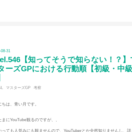
-
08
-
31
evel.546【知ってそうで知らない！？】
ターズGPにおける行動順【初級・中
】
SL
マスターズGP
考察
にちは、青い月です。
まにYouTube観るのですが、、
いっても人並みにも観ませんので、YouTuberとか全然知りませんし、詳