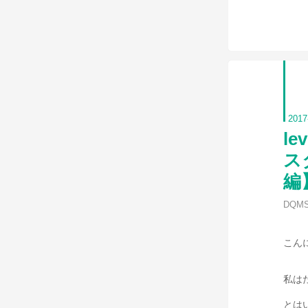
2017
l
ス
編
DQM
こん
私はた
とは