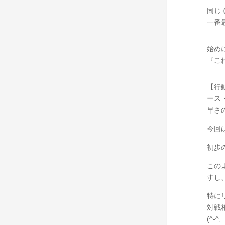
同じ
一番
始め
『こ
【行
ース
早さ
今回
初歩
この
すし
特に
対戦
(^-^;