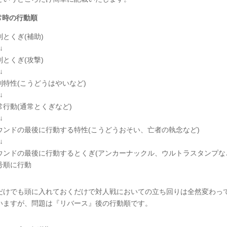
常時の行動順
制とくぎ(補助)
↓
制とくぎ(攻撃)
↓
制特性(こうどうはやいなど)
↓
常行動(通常とくぎなど)
↓
ウンドの最後に行動する特性(こうどうおそい、亡者の執念など)
↓
ウンドの最後に行動するとくぎ(アンカーナックル、ウルトラスタンプな
号順に行動
だけでも頭に入れておくだけで対人戦においての立ち回りは全然変わっ
いますが、問題は『リバース』後の行動順です。