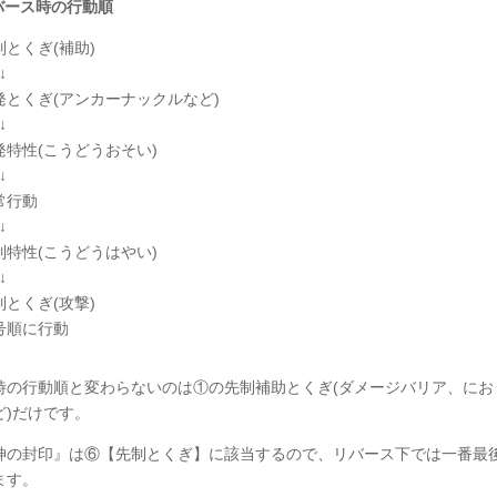
バース時の行動順
制とくぎ(補助)
↓
発とくぎ(アンカーナックルなど)
↓
発特性(こうどうおそい)
↓
常行動
↓
制特性(こうどうはやい)
↓
制とくぎ(攻撃)
号順に行動
時の行動順と変わらないのは①の先制補助とくぎ(ダメージバリア、にお
ど)だけです。
神の封印』は⑥【先制とくぎ】に該当するので、リバース下では一番最
ます。