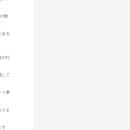
ちの動
とある
後の行
戒して
いう事
ありま
ます