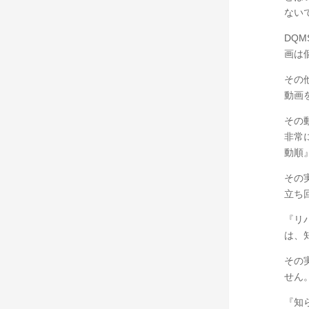
ないで
DQ
画は
その
動画
その
非常
動順
その
立ち
『リ
は、
その
せん
『知