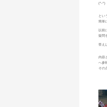
(^-^)
とい
簡単
以前
疑問
答え
内容
へ参
その点