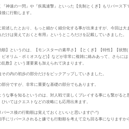
く『神速の一閃』や『疾風連撃』といった【先制とくぎ】もリバース下
最後に行動します。
に前述したとおり、もっと細かく細分化する事が出来ますが、今回は大
れだけは覚えておくと有用』というところだけを記載していきました。
動順】というのは、【モンスターの素早さ】【とくぎ】【特性】【状態(
・ピオリム・ボミオスなど)】などが非常に複雑に絡みあって、さらには
の乱数】という運要素も加えられて決まります。
はその内の初歩の部分だけをピックアップしていきました。
の部分ですが、非常に重要な基礎の部分でもあります。
ような事を知るというのは、対人戦で楽しくプレイする事にも繋がると
、ひいてはクエストなどの攻略にも応用出来ます。
リバース後の行動順は覚えておくといいと思います(^-^)
相手にリバースされると嫌でも行動順を考えて立ち回る事になりますか