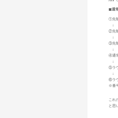
◼通
①先
↓ 
②先
↓ 
③先
↓ 
④通
↓ 
⑤ラ
↓ 
⑥ラ
※番
これ
と思