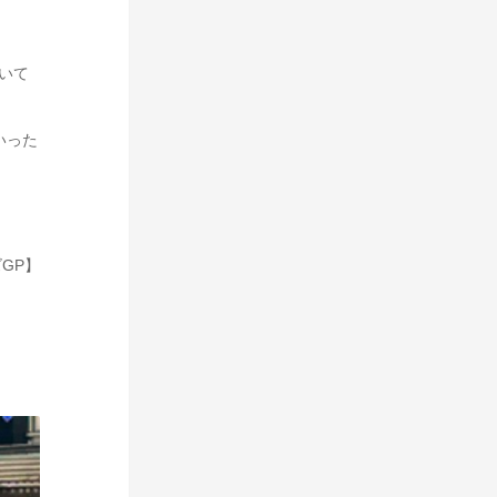
いて
いった
GP】