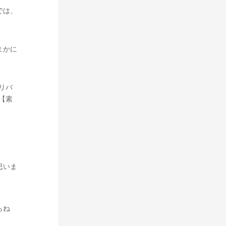
では、
まかに
リバ
【素
思いま
らね