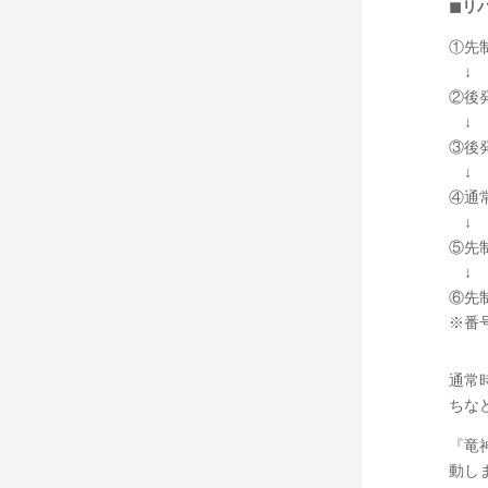
◼リ
①先
↓ 
②後
↓ 
③後
↓ 
④通
↓ 
⑤先
↓ 
⑥先
※番
通常
ちな
『竜
動し