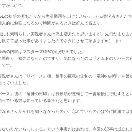
すが…(^-^;
MSLの初期の頃あたりから実況動画を上げていらっしゃる実況者さんた
個人的に勉強になるので時間があるときは好んで観ます。
他にも素晴らしい実況者さんは沢山増えたと思いますが、先日たまたま
を観てて思った事がありましたのでネタにさせて頂きますm(_ _)m
動画の内容はマスターズGPの実況動画でした。
に面白く、勉強になったのですが、気になったのは『オムドのリバース
』です。
実況者さんは『リバース』後、相手の巨竜の先制の『竜神の封印』を警
回っていました。
バース』後の『竜神の封印』は行動順が逆転して一番最後に行動すると
知っている方は知っている事実だと思います。
実況者さんがそれを知らなかったのか、忘れていたのかは特に問題では
。
らない方がいらっしゃる』という事実だけあれば、今回の記事は成立し